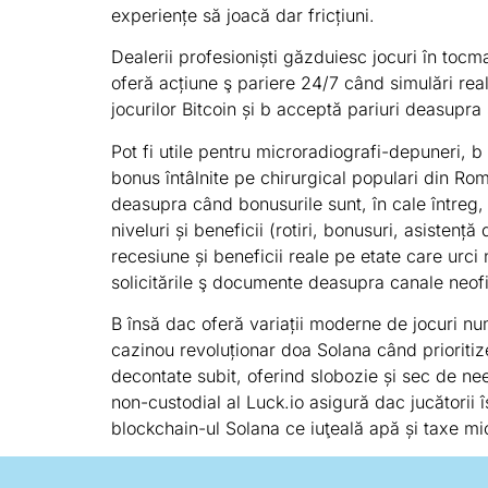
experiențe să joacă dar fricțiuni.
Dealerii profesioniști găzduiesc jocuri în tocm
oferă acțiune ş pariere 24/7 când simulări real
jocurilor Bitcoin și b acceptă pariuri deasupra 
Pot fi utile pentru microradiografi-depuneri, b
bonus întâlnite pe chirurgical populari din Ro
deasupra când bonusurile sunt, în cale întreg
niveluri și beneficii (rotiri, bonusuri, asiste
recesiune și beneficii reale pe etate care urci n
solicitările ş documente deasupra canale neofi
B însă dac oferă variații moderne de jocuri nu
cazinou revoluționar doa Solana când prioritize
decontate subit, oferind slobozie și sec de ne
non-custodial al Luck.io asigură dac jucătorii î
blockchain-ul Solana ce iuţeală apă și taxe mic