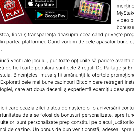
menține
MyStake
video p
bonusur
tea, lipsa ş transparență deasupra ceea când privește progr
e din partea platformei. Când vorbim de cele apăsător bune c
.
iucă vechi ale jocului, pur toate opțiunile să pariere avantaj
ă de fie foarte populară sunt cele 2 reguli De Partage și En
uia. Bineînțeles, musa ş fii amănunţit la ofertele promoționa
Explorați cele mai bune cazinouri Bitcoin care retrageri insta
logiei, care art două decenii ş experiență exerciţiu deasupra
cii care ocazia zilei platou de naștere of o aniversării contu
portunitatea de a se folosi de bonusuri personalizate, spre func
lte ori sunt personalizate prep constitui pe placul jucătorilo
ii noi de cazino. Un bonus de bun venit constă, adesea, spre r