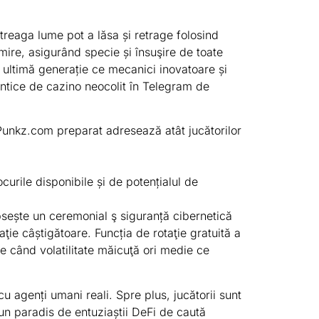
reaga lume pot a lăsa și retrage folosind
mire, asigurând specie și însuşire de toate
de ultimă generație ce mecanici inovatoare și
ntice de cazino neocolit în Telegram de
unkz.com preparat adresează atât jucătorilor
curile disponibile și de potențialul de
 lipsește un ceremonial ş siguranță cibernetică
ie câștigătoare. Funcția de rotaţie gratuită a
le când volatilitate măicuţă ori medie ce
 agenți umani reali. Spre plus, jucătorii sunt
 un paradis de entuziaștii DeFi de caută