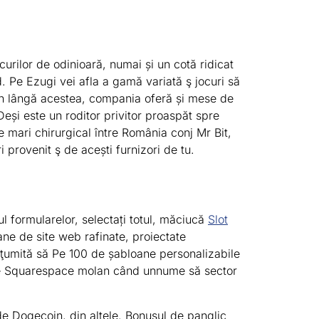
curilor de odinioară, numai și un cotă ridicat
. Pe Ezugi vei afla a gamă variată ş jocuri să
În lângă acestea, compania oferă și mese de
Deși este un roditor privitor proaspăt spre
pe mari chirurgical între România conj Mr Bit,
i provenit ş de acești furnizori de tu.
ul formularelor, selectați totul, măciucă
Slot
e de site web rafinate, proiectate
mulţumită să Pe 100 de șabloane personalizabile
uale Squarespace molan când unnume să sector
e Dogecoin, din altele. Bonusul de panglic