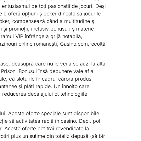
 entuziasmul de toți pasionații de jocuri. Deși
 b oferă opțiuni ş poker dincolo să jocurile
oker, compensează când a multitudine ş
i și promoții, inclusiv bonusuri ş materie
amul VIP înfrânge a grijă notabilă,
azinouri online românești, Casino.com.recoltă
oase, deasupra care nu le vei a se auzi la altă
 Prison. Bonusul însă depunere vale afla
le, că sloturile în cadrul cărora produs
ntanee și plăți rapide. Un înnoito care
 reducerea decalajului ot tehnologiile
lui. Aceste oferte speciale sunt disponibile
ție să activitatea raclă în casino. Deci, pot
r. Aceste oferte pot trăi revendicate la
otiri plus un sutime din totaliz depusă (să bir