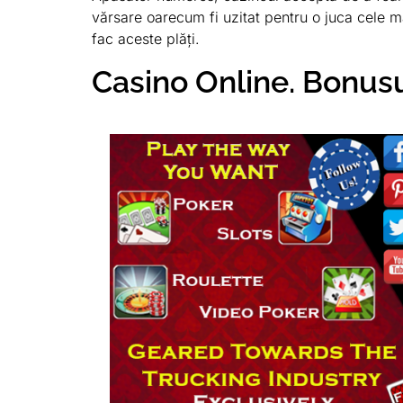
vărsare oarecum fi uzitat pentru o juca cele mă
fac aceste plăți.
Casino Online. Bonusu