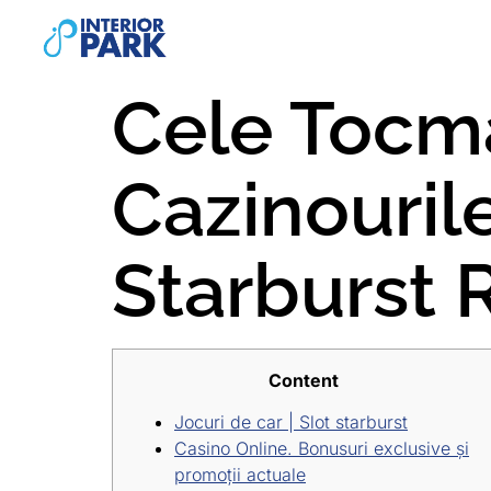
Cele Tocm
Cazinourile
Starburst
Content
Jocuri de car | Slot starburst
Casino Online. Bonusuri exclusive și
promoții actuale