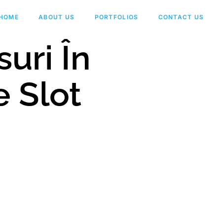
HOME
ABOUT US
PORTFOLIOS
CONTACT US
uri În
e Slot