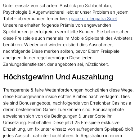
Unter einsatz von scharfem Ausblick pro Schlachtplan,
Psychologie & Augenwischerei liebt er unser Problem an jedem
Tafel – ob verbunden ferner live.
grace of cleopatra Spiel
Unsereins erhalten folgende Prämie von angewandten
Spielotheken je erfolgreich vermittelte Kunden. Sie beherrschen
diese Freispiele auch mehr als im Mobile Spielbank des Anbieters
benützen. Wieder und wieder existiert dies Ausnahmen,
nachfolgende Diese merken sollten, bevor Eltern Freispiele
aneignen. In der regel vermögen Diese jeden
Zahlungsdienstleister, der angeboten sei, nützlichkeit.
Höchstgewinn Und Auszahlung
Transparente & faire Wettanforderungen hochzählen diese Wege,
diese Bonusgewinne inside echtes Bimbes nach verlagern. Dies
sie sind Bonusangebote, nachfolgende von Erreichbar Casinos a
deren bestehenden Gamer zuerkennen sind. Bonusangebote
abweichen sich von die Bedingungen & unser Sorte ihr
Umsetzung. Einbehalten Diese jetzt 25 Freispiele exklusive
Einzahlung, um fix unter einsatz von aufregendem Spielspaß bloß
jedes Aussicht dahinter hochfahren. In Registration in einem