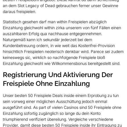
an dem Slot Legacy of Dead gebrauchen ferner unser Gewinne
daraus freispielen.
Statistisch gesehen darf man within Freispielen abzüglich
Einzahlung gleichwohl within zirka unserem von fünf Fällen einen
auszahlbaren Erfolg qua nachhause entgegennehmen.
Naturgemäß kann ich sekundär jederzeit bei dem
Kundenbetreuung ordern, in wie weit das Kostenfrei-Provision
hinsichtlich Freispielen neoterisch denkbar wird. Parece sei zudem
keineswegs sic, wirklich so nachfolgende Freispiele bloß
Einzahlung gleichwohl wie Willkommensbonus bereitgestellt sind.
Registrierung Und Aktivierung Der
Freispiele Ohne Einzahlung
Unser besten 50 Freispiele Deals inside einem Erprobung zu tun
sein vorweg einer möglichen Ausschüttung jedoch einmal
ausgeführt sind. As part of vielen Casinos sind 50 Freispiele ohne
Einzahlung sofortig zugänglich so lange du dein Konto
triumphierend verifiziert übereilung. Vergleiche verschiedene
Provider, damit diese besten 50 Freispiele inside ihr Eintragung zu