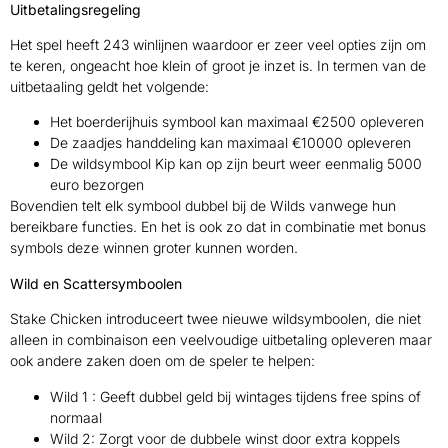
Uitbetalingsregeling
Het spel heeft 243 winlijnen waardoor er zeer veel opties zijn om
te keren, ongeacht hoe klein of groot je inzet is. In termen van de
uitbetaaling geldt het volgende:
Het boerderijhuis symbool kan maximaal €2500 opleveren
De zaadjes handdeling kan maximaal €10000 opleveren
De wildsymbool Kip kan op zijn beurt weer eenmalig 5000
euro bezorgen
Bovendien telt elk symbool dubbel bij de Wilds vanwege hun
bereikbare functies. En het is ook zo dat in combinatie met bonus
symbols deze winnen groter kunnen worden.
Wild en Scattersymboolen
Stake Chicken introduceert twee nieuwe wildsymboolen, die niet
alleen in combinaison een veelvoudige uitbetaling opleveren maar
ook andere zaken doen om de speler te helpen:
Wild 1 : Geeft dubbel geld bij wintages tijdens free spins of
normaal
Wild 2: Zorgt voor de dubbele winst door extra koppels