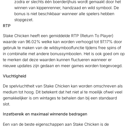
zodra er slechts één boerderijhuis wordt gemaakt door het
winnen van kippenrenner, handzaad en wild symbool. De
bonus is niet beschikbaar wanneer alle spelers hebben
stopgezet.
RTP
Stake Chicken heeft een gemiddelde RTP (Return To Player)
waarde van 96.02% welke kan worden verhoogd tot 97.17% door
gebruik te maken van de wildsymboolfunctie tijdens free spins of
in combinatie met andere bonussymboolen. Het is ook goed om op
te merken dat deze waarden kunnen fluctueren wanneer er
nieuwe updates zijn gedaan en meer games worden toegevoegd.
Vluchtigheid
De spelvluchtheit van Stake Chicken kan worden omschreven als
medium tot hoog. Dit betekent dat het niet al te moeilijk ofwel veel
gemakkelijker is om wintages te behalen dan bij een standaard
slot.
Inzetbereik en maximaal winnende bedragen
Een van de beste eigenschappen aan Stake Chicken is de