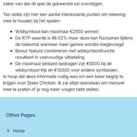
zeker van dat dit spel de gokwereld zal overstijgen.
Ten slotte zijn hier een aantal interessante punten om rekening
mee te houden bij het spelen:
Wildsymbool kan maximaal €2500 winnen
De RTP waarde is 96.02% maar deze kan fluctueren tijdens
de toekomst wanneer meer games worden toegevoegd
Bonus feature combineren met wildsymboolfunctie
resulteert in veelvoudige uitbetaling
De maximaal winbare bedragen zijn €5000 bij de
wildsymbool Kip en €10000 voor andere symboolen.
Ik hoop dat deze informatie nuttig was om een beter begrip te
krijgen over Stake Chicken. Ik zal altijd openstaan om hierover
mee te praten of je nog meer vragen hebt stellen.
Other Pages
Home