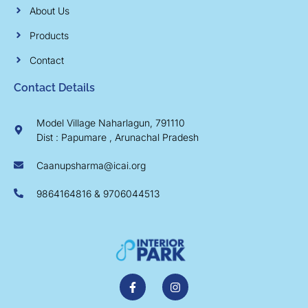
About Us
Products
Contact
Contact Details
Model Village Naharlagun, 791110
Dist : Papumare , Arunachal Pradesh
Caanupsharma@icai.org
9864164816 & 9706044513