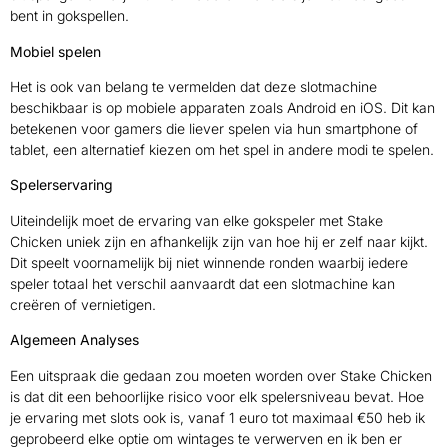
bent in gokspellen.
Mobiel spelen
Het is ook van belang te vermelden dat deze slotmachine
beschikbaar is op mobiele apparaten zoals Android en iOS. Dit kan
betekenen voor gamers die liever spelen via hun smartphone of
tablet, een alternatief kiezen om het spel in andere modi te spelen.
Spelerservaring
Uiteindelijk moet de ervaring van elke gokspeler met Stake
Chicken uniek zijn en afhankelijk zijn van hoe hij er zelf naar kijkt.
Dit speelt voornamelijk bij niet winnende ronden waarbij iedere
speler totaal het verschil aanvaardt dat een slotmachine kan
creëren of vernietigen.
Algemeen Analyses
Een uitspraak die gedaan zou moeten worden over Stake Chicken
is dat dit een behoorlijke risico voor elk spelersniveau bevat. Hoe
je ervaring met slots ook is, vanaf 1 euro tot maximaal €50 heb ik
geprobeerd elke optie om wintages te verwerven en ik ben er