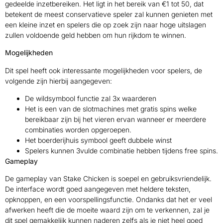
gedeelde inzetbereiken. Het ligt in het bereik van €1 tot 50, dat
betekent de meest conservatieve speler zal kunnen genieten met
een kleine inzet en spelers die op zoek zijn naar hoge uitslagen
zullen voldoende geld hebben om hun rijkdom te winnen.
Mogelijkheden
Dit spel heeft ook interessante mogelijkheden voor spelers, de
volgende zijn hierbij aangegeven:
De wildsymbool functie zal 3x waarderen
Het is een van de slotmachines met gratis spins welke
bereikbaar zijn bij het vieren ervan wanneer er meerdere
combinaties worden opgeroepen.
Het boerderijhuis symbool geeft dubbele winst
Spelers kunnen 3vulde combinatie hebben tijdens free spins.
Gameplay
De gameplay van Stake Chicken is soepel en gebruiksvriendelijk.
De interface wordt goed aangegeven met heldere teksten,
opknoppen, en een voorspellingsfunctie. Ondanks dat het er veel
afwerken heeft die de moeite waard zijn om te verkennen, zal je
dit spel gemakkelijk kunnen naderen zelfs als je niet heel goed