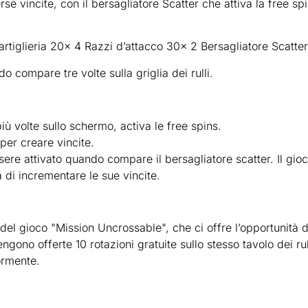
se vincite, con il bersagliatore Scatter che attiva la free sp
rtiglieria 20x 4 Razzi d’attacco 30x 2 Bersagliatore Scatte
do compare tre volte sulla griglia dei rulli.
iù volte sullo schermo, activa le free spins.
i per creare vincite.
ere attivato quando compare il bersagliatore scatter. Il gio
à di incrementare le sue vincite.
a del gioco "Mission Uncrossable", che ci offre l’opportunit
 vengono offerte 10 rotazioni gratuite sullo stesso tavolo dei r
ormente.