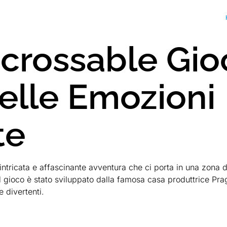
crossable Gio
elle Emozioni
te
intricata e affascinante avventura che ci porta in una zona
Il gioco è stato sviluppato dalla famosa casa produttrice Pr
e divertenti.