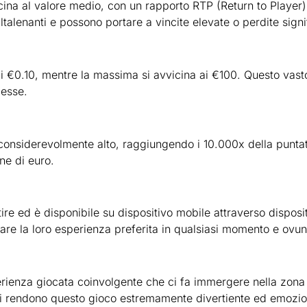
na al valore medio, con un rapporto RTP (Return to Player) pa
altalenanti e possono portare a vincite elevate o perdite signi
i €0.10, mentre la massima si avvicina ai €100. Questo vasto
messe.
considerevolmente alto, raggiungendo i 10.000x della puntata
ne di euro.
re ed è disponibile su dispositivo mobile attraverso dispositiv
ttare la loro esperienza preferita in qualsiasi momento e ovu
rienza giocata coinvolgente che ci fa immergere nella zona de
ioni rendono questo gioco estremamente divertiente ed emozi