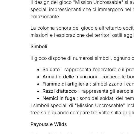
Il design del gioco "Mission Uncrossable" si avv
speciali impressionanti che ci immergono nel 
emozionante.
La colonna sonora del gioco è altrettanto ecci
missioni e l’esplorazione dei territori ostili a
Simboli
Il gioco dispone di numerosi simboli, ognuno c
Soldato
: rappresenta l’operatore e il pr
Armadio delle munizioni
: contiene le bo
Fiamme di artiglieria
: simbolizzano i can
Razzi d’attacco
: rappresenta gli aeroplan
Nemici in fuga
: sono dei soldati del nem
I simboli speciali di "Mission Uncrossable" inc
free spin quando compare tre volte sulla grigli
Payouts e Wilds