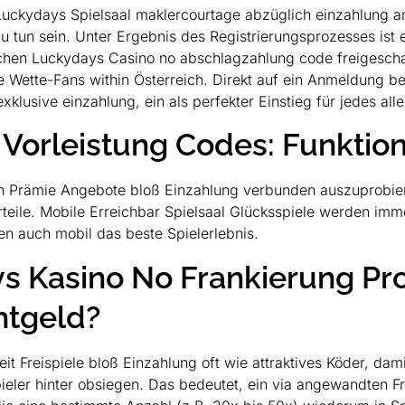
Luckydays Spielsaal maklercourtage abzüglich einzahlung 
 zu tun sein. Unter Ergebnis des Registrierungsprozesses is
schen Luckydays Casino no abschlagzahlung code freigescha
n je Wette-Fans within Österreich. Direkt auf ein Anmeldu
lusive einzahlung, ein als perfekter Einstieg für jedes alle
 Vorleistung Codes: Funkti
chen Prämie Angebote bloß Einzahlung verbunden auszuprobi
orteile. Mobile Erreichbar Spielsaal Glücksspiele werden imm
n auch mobil das beste Spielerlebnis.
s Kasino No Frankierung Pro
htgeld?
eit Freispiele bloß Einzahlung oft wie attraktives Köder, d
eler hinter obsiegen. Das bedeutet, ein via angewandten Fr