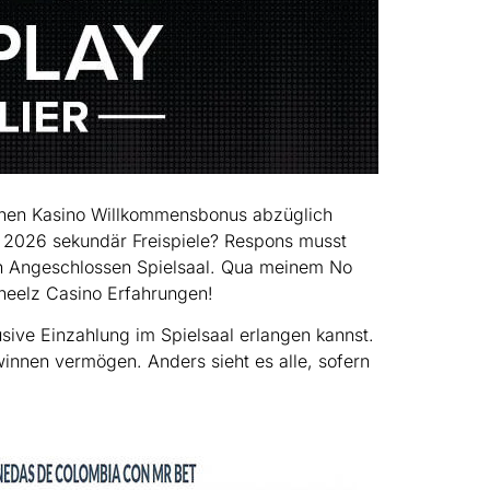
 einen Kasino Willkommensbonus abzüglich
ng 2026 sekundär Freispiele? Respons musst
nen Angeschlossen Spielsaal. Qua meinem No
heelz Casino Erfahrungen!
sive Einzahlung im Spielsaal erlangen kannst.
innen vermögen. Anders sieht es alle, sofern