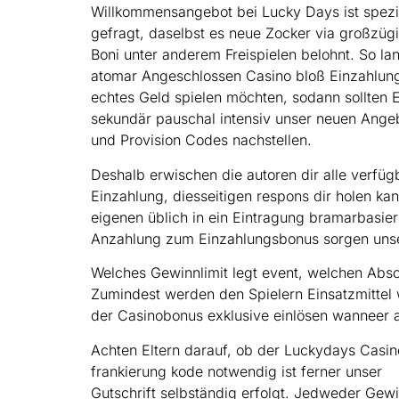
Willkommensangebot bei Lucky Days ist spezi
gefragt, daselbst es neue Zocker via großzüg
Boni unter anderem Freispielen belohnt. So la
atomar Angeschlossen Casino bloß Einzahlun
echtes Geld spielen möchten, sodann sollten E
sekundär pauschal intensiv unser neuen Ange
und Provision Codes nachstellen.
Deshalb erwischen die autoren dir alle verfü
Einzahlung, diesseitigen respons dir holen k
eigenen üblich in ein Eintragung bramarbasier
Anzahlung zum Einzahlungsbonus sorgen unser
Welches Gewinnlimit legt event, welchen Absol
Zumindest werden den Spielern Einsatzmittel 
der Casinobonus exklusive einlösen wanneer all
Achten Eltern darauf, ob der Luckydays Casin
frankierung kode notwendig ist ferner unser
Gutschrift selbständig erfolgt. Jedweder Gew