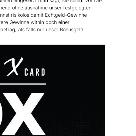
ielen eingesetzt man sagt, sie seien. Vor Die
gehend ohne ausnahme unser festgelegten
nnst risikolos damit Echtgeld-Gewinne
rere Gewinne within doch einer
betrag, als falls nur unser Bonusgeld