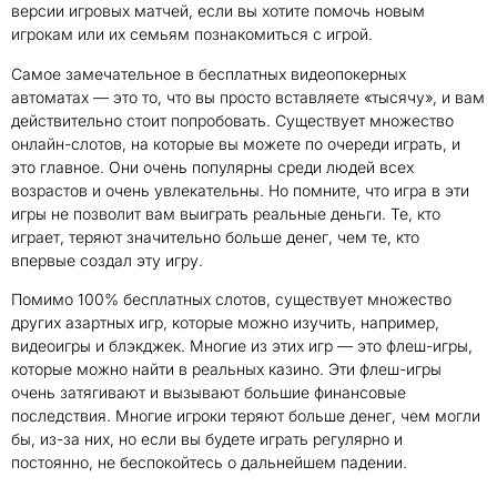
версии игровых матчей, если вы хотите помочь новым
игрокам или их семьям познакомиться с игрой.
Самое замечательное в бесплатных видеопокерных
автоматах — это то, что вы просто вставляете «тысячу», и вам
действительно стоит попробовать. Существует множество
онлайн-слотов, на которые вы можете по очереди играть, и
это главное. Они очень популярны среди людей всех
возрастов и очень увлекательны. Но помните, что игра в эти
игры не позволит вам выиграть реальные деньги. Те, кто
играет, теряют значительно больше денег, чем те, кто
впервые создал эту игру.
Помимо 100% бесплатных слотов, существует множество
других азартных игр, которые можно изучить, например,
видеоигры и блэкджек. Многие из этих игр — это флеш-игры,
которые можно найти в реальных казино. Эти флеш-игры
очень затягивают и вызывают большие финансовые
последствия. Многие игроки теряют больше денег, чем могли
бы, из-за них, но если вы будете играть регулярно и
постоянно, не беспокойтесь о дальнейшем падении.