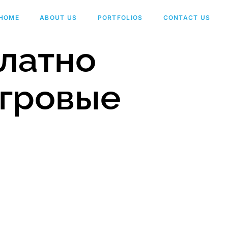
HOME
ABOUT US
PORTFOLIOS
CONTACT US
латно
Игровые