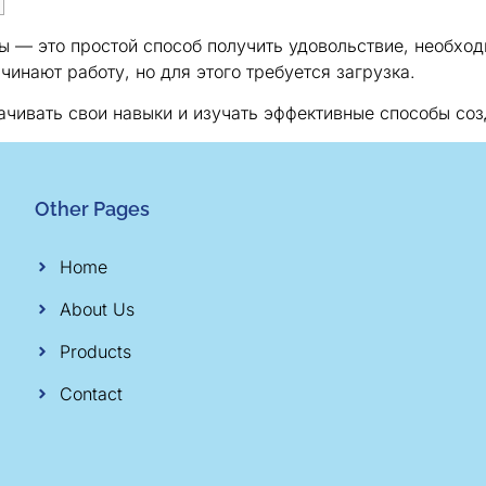
 — это простой способ получить удовольствие, необход
ачинают работу, но для этого требуется загрузка.
чивать свои навыки и изучать эффективные способы созд
Other Pages
Home
About Us
Products
Contact