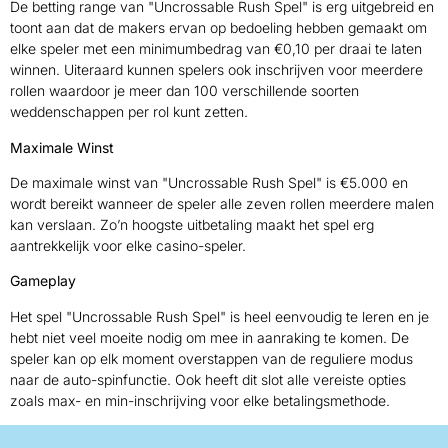
De betting range van "Uncrossable Rush Spel" is erg uitgebreid en
toont aan dat de makers ervan op bedoeling hebben gemaakt om
elke speler met een minimumbedrag van €0,10 per draai te laten
winnen. Uiteraard kunnen spelers ook inschrijven voor meerdere
rollen waardoor je meer dan 100 verschillende soorten
weddenschappen per rol kunt zetten.
Maximale Winst
De maximale winst van "Uncrossable Rush Spel" is €5.000 en
wordt bereikt wanneer de speler alle zeven rollen meerdere malen
kan verslaan. Zo’n hoogste uitbetaling maakt het spel erg
aantrekkelijk voor elke casino-speler.
Gameplay
Het spel "Uncrossable Rush Spel" is heel eenvoudig te leren en je
hebt niet veel moeite nodig om mee in aanraking te komen. De
speler kan op elk moment overstappen van de reguliere modus
naar de auto-spinfunctie. Ook heeft dit slot alle vereiste opties
zoals max- en min-inschrijving voor elke betalingsmethode.