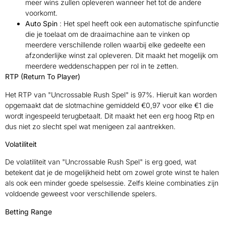
meer wins zullen opleveren wanneer het tot de andere
voorkomt.
Auto Spin
: Het spel heeft ook een automatische spinfunctie
die je toelaat om de draaimachine aan te vinken op
meerdere verschillende rollen waarbij elke gedeelte een
afzonderlijke winst zal opleveren. Dit maakt het mogelijk om
meerdere weddenschappen per rol in te zetten.
RTP (Return To Player)
Het RTP van "Uncrossable Rush Spel" is 97%. Hieruit kan worden
opgemaakt dat de slotmachine gemiddeld €0,97 voor elke €1 die
wordt ingespeeld terugbetaalt. Dit maakt het een erg hoog Rtp en
dus niet zo slecht spel wat menigeen zal aantrekken.
Volatiliteit
De volatiliteit van "Uncrossable Rush Spel" is erg goed, wat
betekent dat je de mogelijkheid hebt om zowel grote winst te halen
als ook een minder goede spelsessie. Zelfs kleine combinaties zijn
voldoende geweest voor verschillende spelers.
Betting Range