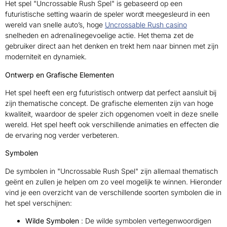
Het spel "Uncrossable Rush Spel" is gebaseerd op een
futuristische setting waarin de speler wordt meegesleurd in een
wereld van snelle auto’s, hoge
Uncrossable Rush casino
snelheden en adrenalinegevoelige actie. Het thema zet de
gebruiker direct aan het denken en trekt hem naar binnen met zijn
moderniteit en dynamiek.
Ontwerp en Grafische Elementen
Het spel heeft een erg futuristisch ontwerp dat perfect aansluit bij
zijn thematische concept. De grafische elementen zijn van hoge
kwaliteit, waardoor de speler zich opgenomen voelt in deze snelle
wereld. Het spel heeft ook verschillende animaties en effecten die
de ervaring nog verder verbeteren.
Symbolen
De symbolen in "Uncrossable Rush Spel" zijn allemaal thematisch
geënt en zullen je helpen om zo veel mogelijk te winnen. Hieronder
vind je een overzicht van de verschillende soorten symbolen die in
het spel verschijnen:
Wilde Symbolen
: De wilde symbolen vertegenwoordigen