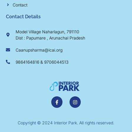
Contact
Contact Details
Model Village Naharlagun, 791110
Dist : Papumare , Arunachal Pradesh
Caanupsharma@icai.org
9864164816 & 9706044513
Copyright © 2024 Interior Park. All rights reserved.