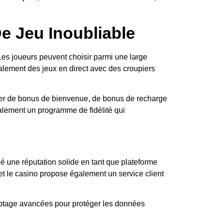
e Jeu Inoubliable
Les joueurs peuvent choisir parmi une large
lement des jeux en direct avec des croupiers
ter de bonus de bienvenue, de bonus de recharge
galement un programme de fidélité qui
é une réputation solide en tant que plateforme
 et le casino propose également un service client
ryptage avancées pour protéger les données