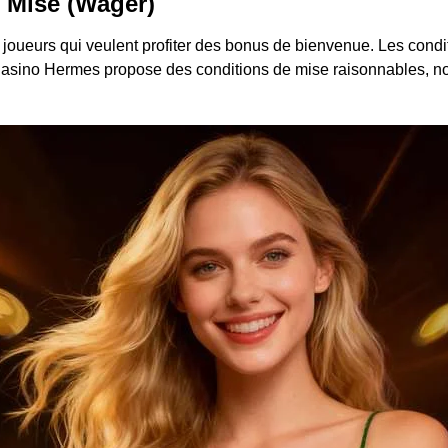
 Mise (Wager)
 joueurs qui veulent profiter des bonus de bienvenue. Les condi
Le Casino Hermes propose des conditions de mise raisonnables, n