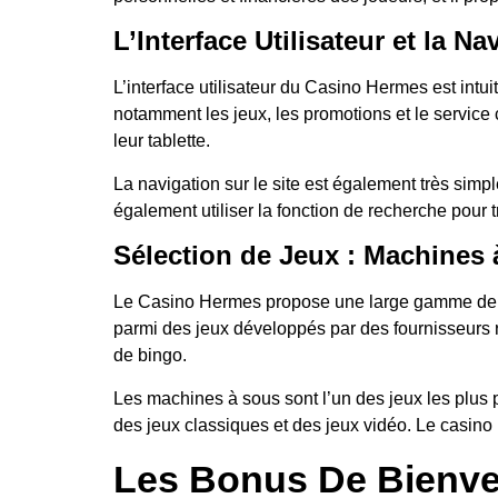
L’Interface Utilisateur et la Na
L’interface utilisateur du Casino Hermes est intuit
notamment les jeux, les promotions et le service
leur tablette.
La navigation sur le site est également très simpl
également utiliser la fonction de recherche pour 
Sélection de Jeux : Machines 
Le Casino Hermes propose une large gamme de je
parmi des jeux développés par des fournisseurs 
de bingo.
Les machines à sous sont l’un des jeux les plu
des jeux classiques et des jeux vidéo. Le casino 
Les Bonus De Bienve