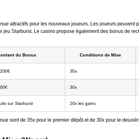
 attractifs pour les nouveaux joueurs. Les joueurs peuvent pr
 le jeu Starburst. Le casino propose également des bonus de rech
ontant du Bonus
Conditions de Mise
 200€
35x
100€
30x
its sur Starburst
20x les gains
ue sont de 35x pour le premier dépôt et de 30x pour le deuxièm