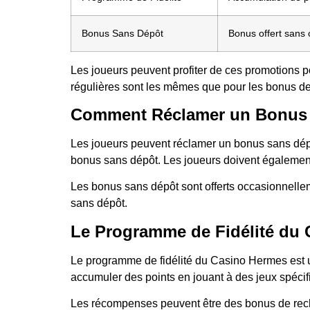
Bonus Sans Dépôt
Bonus offert sans 
Les joueurs peuvent profiter de ces promotions 
régulières sont les mêmes que pour les bonus d
Comment Réclamer un Bonus
Les joueurs peuvent réclamer un bonus sans dépôt
bonus sans dépôt. Les joueurs doivent également 
Les bonus sans dépôt sont offerts occasionnelleme
sans dépôt.
Le Programme de Fidélité du
Le programme de fidélité du Casino Hermes est u
accumuler des points en jouant à des jeux spéci
Les récompenses peuvent être des bonus de recha