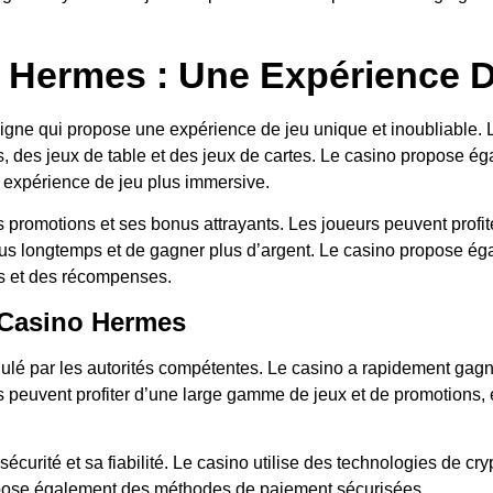
 Hermes : Une Expérience D
igne qui propose une expérience de jeu unique et inoubliable. 
es jeux de table et des jeux de cartes. Le casino propose éga
e expérience de jeu plus immersive.
promotions et ses bonus attrayants. Les joueurs peuvent profi
 plus longtemps et de gagner plus d’argent. Le casino propose é
ts et des récompenses.
u Casino Hermes
ulé par les autorités compétentes. Le casino a rapidement gagn
urs peuvent profiter d’une large gamme de jeux et de promotions,
urité et sa fiabilité. Le casino utilise des technologies de c
propose également des méthodes de paiement sécurisées.