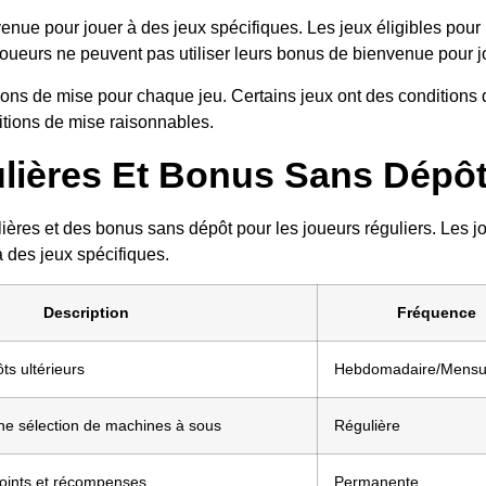
venue pour jouer à des jeux spécifiques. Les jeux éligibles pou
s joueurs ne peuvent pas utiliser leurs bonus de bienvenue pour 
tions de mise pour chaque jeu. Certains jeux ont des conditions
itions de mise raisonnables.
lières Et Bonus Sans Dépô
res et des bonus sans dépôt pour les joueurs réguliers. Les jo
à des jeux spécifiques.
Description
Fréquence
ts ultérieurs
Hebdomadaire/Mensu
une sélection de machines à sous
Régulière
oints et récompenses
Permanente