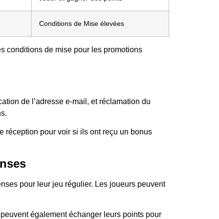
Conditions de Mise élevées
es conditions de mise pour les promotions
ation de l’adresse e-mail, et réclamation du
s.
 réception pour voir si ils ont reçu un bonus
enses
ses pour leur jeu régulier. Les joueurs peuvent
 peuvent également échanger leurs points pour