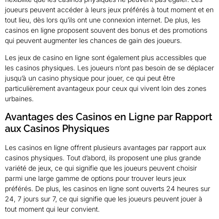
joueurs peuvent accéder à leurs jeux préférés à tout moment et en
tout lieu, dès lors qu’ils ont une connexion internet. De plus, les
casinos en ligne proposent souvent des bonus et des promotions
qui peuvent augmenter les chances de gain des joueurs.
Les jeux de casino en ligne sont également plus accessibles que
les casinos physiques. Les joueurs n’ont pas besoin de se déplacer
jusqu’à un casino physique pour jouer, ce qui peut être
particulièrement avantageux pour ceux qui vivent loin des zones
urbaines.
Avantages des Casinos en Ligne par Rapport
aux Casinos Physiques
Les casinos en ligne offrent plusieurs avantages par rapport aux
casinos physiques. Tout d’abord, ils proposent une plus grande
variété de jeux, ce qui signifie que les joueurs peuvent choisir
parmi une large gamme de options pour trouver leurs jeux
préférés. De plus, les casinos en ligne sont ouverts 24 heures sur
24, 7 jours sur 7, ce qui signifie que les joueurs peuvent jouer à
tout moment qui leur convient.