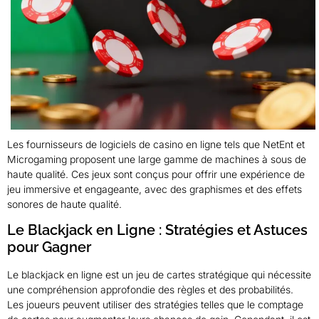
Les fournisseurs de logiciels de casino en ligne tels que NetEnt et
Microgaming proposent une large gamme de machines à sous de
haute qualité. Ces jeux sont conçus pour offrir une expérience de
jeu immersive et engageante, avec des graphismes et des effets
sonores de haute qualité.
Le Blackjack en Ligne : Stratégies et Astuces
pour Gagner
Le blackjack en ligne est un jeu de cartes stratégique qui nécessite
une compréhension approfondie des règles et des probabilités.
Les joueurs peuvent utiliser des stratégies telles que le comptage