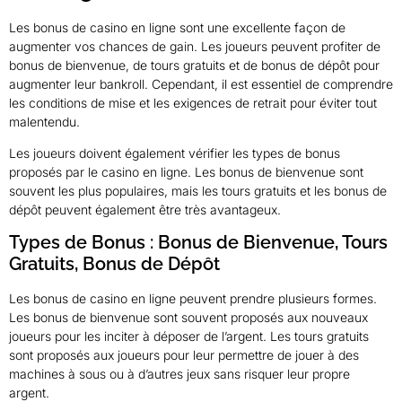
Les bonus de casino en ligne sont une excellente façon de
augmenter vos chances de gain. Les joueurs peuvent profiter de
bonus de bienvenue, de tours gratuits et de bonus de dépôt pour
augmenter leur bankroll. Cependant, il est essentiel de comprendre
les conditions de mise et les exigences de retrait pour éviter tout
malentendu.
Les joueurs doivent également vérifier les types de bonus
proposés par le casino en ligne. Les bonus de bienvenue sont
souvent les plus populaires, mais les tours gratuits et les bonus de
dépôt peuvent également être très avantageux.
Types de Bonus : Bonus de Bienvenue, Tours
Gratuits, Bonus de Dépôt
Les bonus de casino en ligne peuvent prendre plusieurs formes.
Les bonus de bienvenue sont souvent proposés aux nouveaux
joueurs pour les inciter à déposer de l’argent. Les tours gratuits
sont proposés aux joueurs pour leur permettre de jouer à des
machines à sous ou à d’autres jeux sans risquer leur propre
argent.