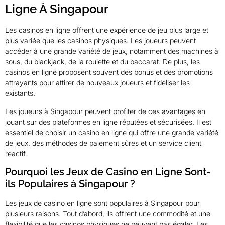
Ligne À Singapour
Les casinos en ligne offrent une expérience de jeu plus large et
plus variée que les casinos physiques. Les joueurs peuvent
accéder à une grande variété de jeux, notamment des machines à
sous, du blackjack, de la roulette et du baccarat. De plus, les
casinos en ligne proposent souvent des bonus et des promotions
attrayants pour attirer de nouveaux joueurs et fidéliser les
existants.
Les joueurs à Singapour peuvent profiter de ces avantages en
jouant sur des plateformes en ligne réputées et sécurisées. Il est
essentiel de choisir un casino en ligne qui offre une grande variété
de jeux, des méthodes de paiement sûres et un service client
réactif.
Pourquoi les Jeux de Casino en Ligne Sont-
ils Populaires à Singapour ?
Les jeux de casino en ligne sont populaires à Singapour pour
plusieurs raisons. Tout d’abord, ils offrent une commodité et une
flexibilité que les casinos physiques ne peuvent pas égaler. Les