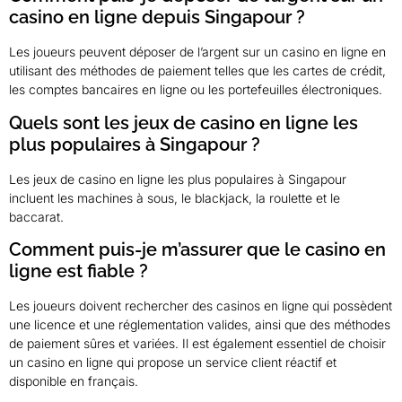
casino en ligne depuis Singapour ?
Les joueurs peuvent déposer de l’argent sur un casino en ligne en
utilisant des méthodes de paiement telles que les cartes de crédit,
les comptes bancaires en ligne ou les portefeuilles électroniques.
Quels sont les jeux de casino en ligne les
plus populaires à Singapour ?
Les jeux de casino en ligne les plus populaires à Singapour
incluent les machines à sous, le blackjack, la roulette et le
baccarat.
Comment puis-je m’assurer que le casino en
ligne est fiable ?
Les joueurs doivent rechercher des casinos en ligne qui possèdent
une licence et une réglementation valides, ainsi que des méthodes
de paiement sûres et variées. Il est également essentiel de choisir
un casino en ligne qui propose un service client réactif et
disponible en français.