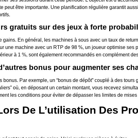
erte peut être importante. Une planification régulière garantit a
tifs.
rs gratuits sur des jeux à forte probabil
e gains. En général, les machines à sous avec un taux de retur
 sur une machine avec un RTP de 98 %, un joueur optimise ses pr
nférieur à 1 %, sont également recommandés en complément des t
 d’autres bonus pour augmenter ses ch
s bonus. Par exemple, un “bonus de dépôt” couplé à des tours gr
paliers” où, en déposant un certain montant, vous recevez simu
ement les conditions pour éviter de dépasser les limites de mises 
Lors De L’utilisation Des P