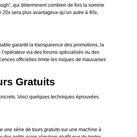
rough”, qui déterminent combien de fois la somme
e 20x sera plus avantageux qu’un autre à 40x,
fiable garantit la transparence des promotions, la
de l’opérateur via des forums spécialisés ou des
cences officielles limite les risques de mauvaises
rs Gratuits
s concrets. Voici quelques techniques éprouvées
e une série de tours gratuits sur une machine à
r des petits gains réguliers plutôt que de tenter