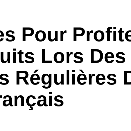
s Pour Profit
uits Lors Des
s Régulières 
rançais