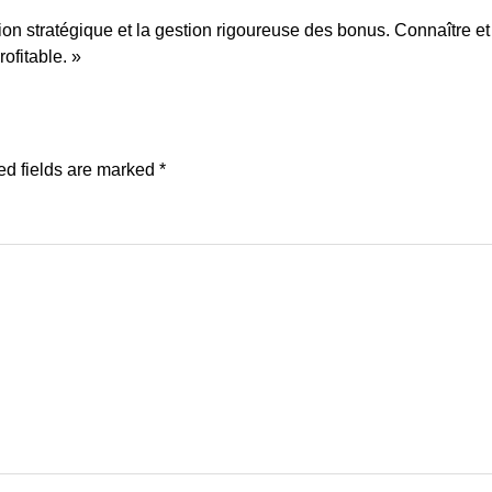
ion stratégique et la gestion rigoureuse des bonus. Connaître et 
ofitable. »
ed fields are marked
*