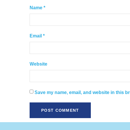
Name
*
Email
*
Website
Save my name, email, and website in this br