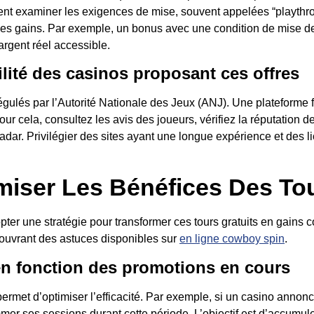
ement examiner les exigences de mise, souvent appelées “playth
r les gains. Par exemple, un bonus avec une condition de mise d
 argent réel accessible.
bilité des casinos proposant ces offres
 régulés par l’Autorité Nationale des Jeux (ANJ). Une plateforme 
our cela, consultez les avis des joueurs, vérifiez la réputation 
dar. Privilégier des sites ayant une longue expérience et des li
miser Les Bénéfices Des Tou
adopter une stratégie pour transformer ces tours gratuits en gain
ouvrant des astuces disponibles sur
en ligne cowboy spin
.
 en fonction des promotions en cours
rmet d’optimiser l’efficacité. Par exemple, si un casino annonc
ammer ses sessions durant cette période. L’objectif est d’accumule